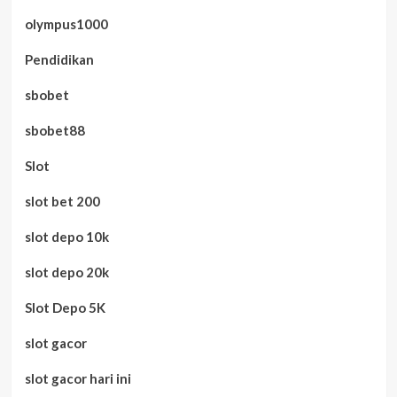
olympus1000
Pendidikan
sbobet
sbobet88
Slot
slot bet 200
slot depo 10k
slot depo 20k
Slot Depo 5K
slot gacor
slot gacor hari ini