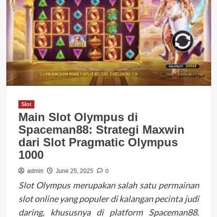
Slot
Main Slot Olympus di
Spaceman88: Strategi Maxwin
dari Slot Pragmatic Olympus
1000
0
admin
June 25, 2025
Slot Olympus merupakan salah satu permainan
slot online yang populer di kalangan pecinta judi
daring, khususnya di platform Spaceman88.