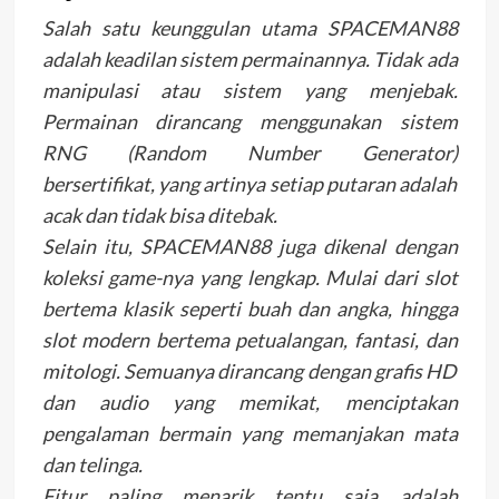
Salah satu keunggulan utama SPACEMAN88
adalah keadilan sistem permainannya. Tidak ada
manipulasi atau sistem yang menjebak.
Permainan dirancang menggunakan sistem
RNG (Random Number Generator)
bersertifikat, yang artinya setiap putaran adalah
acak dan tidak bisa ditebak.
Selain itu, SPACEMAN88 juga dikenal dengan
koleksi game-nya yang lengkap. Mulai dari slot
bertema klasik seperti buah dan angka, hingga
slot modern bertema petualangan, fantasi, dan
mitologi. Semuanya dirancang dengan grafis HD
dan audio yang memikat, menciptakan
pengalaman bermain yang memanjakan mata
dan telinga.
Fitur paling menarik tentu saja adalah