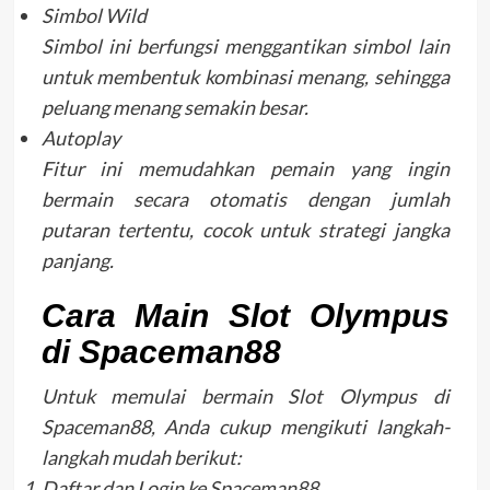
Simbol Wild
Simbol ini berfungsi menggantikan simbol lain
untuk membentuk kombinasi menang, sehingga
peluang menang semakin besar.
Autoplay
Fitur ini memudahkan pemain yang ingin
bermain secara otomatis dengan jumlah
putaran tertentu, cocok untuk strategi jangka
panjang.
Cara Main Slot Olympus
di Spaceman88
Untuk memulai bermain Slot Olympus di
Spaceman88, Anda cukup mengikuti langkah-
langkah mudah berikut:
Daftar dan Login ke Spaceman88