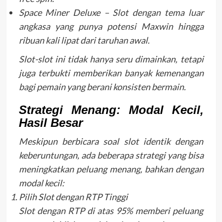
Space Miner Deluxe – Slot dengan tema luar
angkasa yang punya potensi Maxwin hingga
ribuan kali lipat dari taruhan awal.
Slot-slot ini tidak hanya seru dimainkan, tetapi
juga terbukti memberikan banyak kemenangan
bagi pemain yang berani konsisten bermain.
Strategi Menang: Modal Kecil,
Hasil Besar
Meskipun berbicara soal slot identik dengan
keberuntungan, ada beberapa strategi yang bisa
meningkatkan peluang menang, bahkan dengan
modal kecil:
Pilih Slot dengan RTP Tinggi
Slot dengan RTP di atas 95% memberi peluang