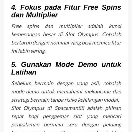
4. Fokus pada Fitur Free Spins
dan Multiplier
Free spins dan multiplier adalah kunci
kemenangan besar di Slot Olympus. Cobalah
bertaruh dengan nominal yang bisa memicu fitur
ini lebih sering.
5. Gunakan Mode Demo untuk
Latihan
Sebelum bermain dengan uang asli, cobalah
mode demo untuk memahami mekanisme dan
strategi bermain tanpa risiko kehilangan modal.
Slot Olympus di Spaceman88 adalah pilihan
tepat bagi penggemar slot yang mencari
pengalaman bermain seru dengan peluang