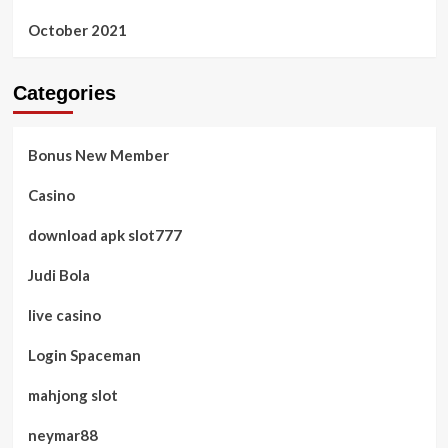
October 2021
Categories
Bonus New Member
Casino
download apk slot777
Judi Bola
live casino
Login Spaceman
mahjong slot
neymar88