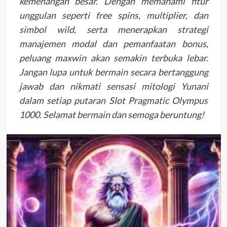
kemenangan besar. Dengan memahami fitur
unggulan seperti free spins, multiplier, dan
simbol wild, serta menerapkan strategi
manajemen modal dan pemanfaatan bonus,
peluang maxwin akan semakin terbuka lebar.
Jangan lupa untuk bermain secara bertanggung
jawab dan nikmati sensasi mitologi Yunani
dalam setiap putaran Slot Pragmatic Olympus
1000. Selamat bermain dan semoga beruntung!