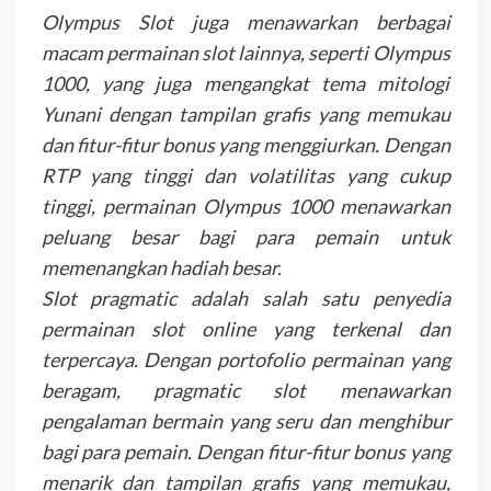
Olympus Slot juga menawarkan berbagai
macam permainan slot lainnya, seperti Olympus
1000, yang juga mengangkat tema mitologi
Yunani dengan tampilan grafis yang memukau
dan fitur-fitur bonus yang menggiurkan. Dengan
RTP yang tinggi dan volatilitas yang cukup
tinggi, permainan Olympus 1000 menawarkan
peluang besar bagi para pemain untuk
memenangkan hadiah besar.
Slot pragmatic adalah salah satu penyedia
permainan slot online yang terkenal dan
terpercaya. Dengan portofolio permainan yang
beragam, pragmatic slot menawarkan
pengalaman bermain yang seru dan menghibur
bagi para pemain. Dengan fitur-fitur bonus yang
menarik dan tampilan grafis yang memukau,