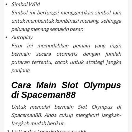
Simbol Wild
Simbol ini berfungsi menggantikan simbol lain
untuk membentuk kombinasi menang, sehingga
peluang menang semakin besar.
Autoplay
Fitur ini memudahkan pemain yang ingin
bermain secara otomatis dengan jumlah
putaran tertentu, cocok untuk strategi jangka
panjang.
Cara Main Slot Olympus
di Spaceman88
Untuk memulai bermain Slot Olympus di
Spaceman88, Anda cukup mengikuti langkah-
langkah mudah berikut:
Daftar dan Login ke Spaceman88