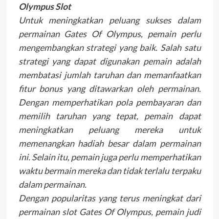
Olympus Slot
Untuk meningkatkan peluang sukses dalam
permainan Gates Of Olympus, pemain perlu
mengembangkan strategi yang baik. Salah satu
strategi yang dapat digunakan pemain adalah
membatasi jumlah taruhan dan memanfaatkan
fitur bonus yang ditawarkan oleh permainan.
Dengan memperhatikan pola pembayaran dan
memilih taruhan yang tepat, pemain dapat
meningkatkan peluang mereka untuk
memenangkan hadiah besar dalam permainan
ini. Selain itu, pemain juga perlu memperhatikan
waktu bermain mereka dan tidak terlalu terpaku
dalam permainan.
Dengan popularitas yang terus meningkat dari
permainan slot Gates Of Olympus, pemain judi