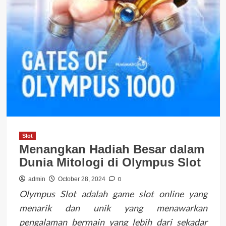
Slot
Menangkan Hadiah Besar dalam
Dunia Mitologi di Olympus Slot
0
admin
October 28, 2024
Olympus Slot adalah game slot online yang
menarik dan unik yang menawarkan
pengalaman bermain yang lebih dari sekadar