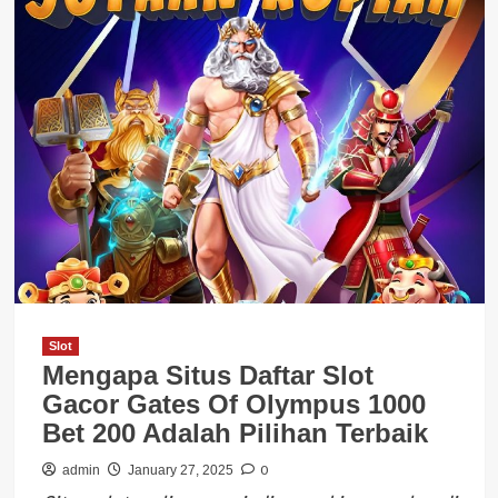
Slot
Mengapa Situs Daftar Slot
Gacor Gates Of Olympus 1000
Bet 200 Adalah Pilihan Terbaik
0
admin
January 27, 2025