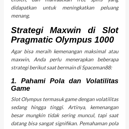
didapatkan untuk meningkatkan peluang
menang.
Strategi Maxwin di Slot
Pragmatic Olympus 1000
Agar bisa meraih kemenangan maksimal atau
maxwin, Anda perlu menerapkan beberapa
strategi berikut saat bermain di Spaceman88:
1. Pahami Pola dan Volatilitas
Game
Slot Olympus termasuk game dengan volatilitas
sedang hingga tinggi. Artinya, kemenangan
besar mungkin tidak sering muncul, tapi saat
datang bisa sangat signifikan. Pemahaman pola