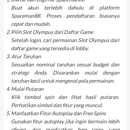
Buat akun terlebih dahulu di platform
Spaceman88. Proses pendaftaran biasanya
cepat dan mudah.
Pilih Slot Olympus dari Daftar Game
Setelah login, cari permainan Slot Olympus dari
daftar game yang tersedia di lobby.
Atur Taruhan
Sesuaikan nominal taruhan sesuai budget dan
strategi Anda. Disarankan mulai dengan
taruhan kecil untuk mengenal pola permainan.
Mulai Putaran
Klik tombol spin dan lihat hasil putaran.
Perhatikan simbol dan fitur yang muncul.
Manfaatkan Fitur Autoplay dan Free Spins
Gunakan fitur autoplay jika ingin bermain lebih
efisien, dan manfaatkan free spins yang