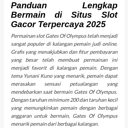
Panduan Lengkap
Bermain di Situs Slot
Gacor Terpercaya 2025
Permainan slot Gates Of Olympus telah menjadi
sangat populer di kalangan pemain judi online.
Grafis yang menakjubkan dan fitur pembayaran
yang besar telah membuat permainan ini
menjadi favorit di kalangan pemain. Dengan
tema Yunani Kuno yang menarik, pemain dapat
merasakan sensasi petualangan yang
mendebarkan saat bermain Gates Of Olympus.
Dengan taruhan minimum 200 dan taruhan kecil
yang memungkinkan pemain dengan berbagai
anggaran untuk bermain, Gates Of Olympus
menarik pemain dari berbagai kalangan.