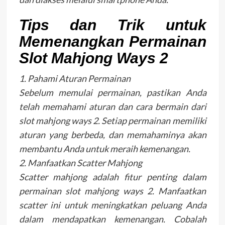
Tips dan Trik untuk
Memenangkan Permainan
Slot Mahjong Ways 2
1. Pahami Aturan Permainan
Sebelum memulai permainan, pastikan Anda
telah memahami aturan dan cara bermain dari
slot mahjong ways 2. Setiap permainan memiliki
aturan yang berbeda, dan memahaminya akan
membantu Anda untuk meraih kemenangan.
2. Manfaatkan Scatter Mahjong
Scatter mahjong adalah fitur penting dalam
permainan slot mahjong ways 2. Manfaatkan
scatter ini untuk meningkatkan peluang Anda
dalam mendapatkan kemenangan. Cobalah