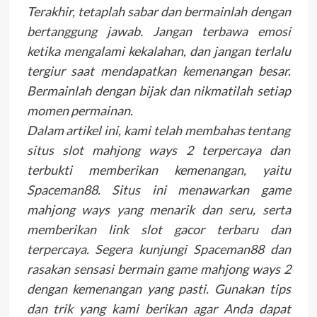
Terakhir, tetaplah sabar dan bermainlah dengan
bertanggung jawab. Jangan terbawa emosi
ketika mengalami kekalahan, dan jangan terlalu
tergiur saat mendapatkan kemenangan besar.
Bermainlah dengan bijak dan nikmatilah setiap
momen permainan.
Dalam artikel ini, kami telah membahas tentang
situs slot mahjong ways 2 terpercaya dan
terbukti memberikan kemenangan, yaitu
Spaceman88. Situs ini menawarkan game
mahjong ways yang menarik dan seru, serta
memberikan link slot gacor terbaru dan
terpercaya. Segera kunjungi Spaceman88 dan
rasakan sensasi bermain game mahjong ways 2
dengan kemenangan yang pasti. Gunakan tips
dan trik yang kami berikan agar Anda dapat