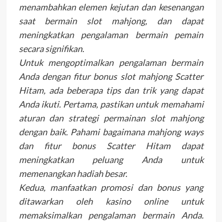
menambahkan elemen kejutan dan kesenangan
saat bermain slot mahjong, dan dapat
meningkatkan pengalaman bermain pemain
secara signifikan.
Untuk mengoptimalkan pengalaman bermain
Anda dengan fitur bonus slot mahjong Scatter
Hitam, ada beberapa tips dan trik yang dapat
Anda ikuti. Pertama, pastikan untuk memahami
aturan dan strategi permainan slot mahjong
dengan baik. Pahami bagaimana mahjong ways
dan fitur bonus Scatter Hitam dapat
meningkatkan peluang Anda untuk
memenangkan hadiah besar.
Kedua, manfaatkan promosi dan bonus yang
ditawarkan oleh kasino online untuk
memaksimalkan pengalaman bermain Anda.