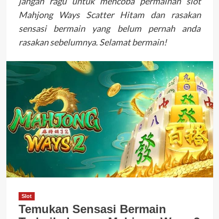
jangan ragu untuk mencoba permainan slot
Mahjong Ways Scatter Hitam dan rasakan
sensasi bermain yang belum pernah anda
rasakan sebelumnya. Selamat bermain!
Slot
Temukan Sensasi Bermain