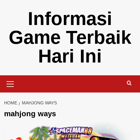
Skip
Informasi
to
content
Game Terbaik
Hari Ini
Primary
Menu
HOME
MAHJONG WAYS
mahjong ways