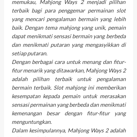
memukau, Mahjong Ways 2 menjadi pilihan
terbaik bagi para penggemar permainan slot
yang mencari pengalaman bermain yang lebih
baik. Dengan tema mahjong yang unik, pemain
dapat menikmati sensasi bermain yang berbeda
dan menikmati putaran yang mengasyikkan di
setiap putaran.
Dengan berbagai cara untuk menang dan fitur-
fitur menarik yang ditawarkan, Mahjong Ways 2
adalah pilihan terbaik untuk pengalaman
bermain terbaik. Slot mahjong ini memberikan
kesempatan kepada pemain untuk merasakan
sensasi permainan yang berbeda dan menikmati
kemenangan besar dengan fitur-fitur yang
menguntungkan.
Dalam kesimpulannya, Mahjong Ways 2 adalah