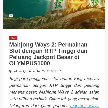
Slot
Mahjong Ways 2: Permainan
Slot dengan RTP Tinggi dan
Peluang Jackpot Besar di
OLYMPUS1000
0
admin
December 27, 2024
Bagi para penggemar slot online yang mencari
permainan dengan
RTP tinggi
dan peluang
menang besar,
Mahjong Ways 2
adalah salah
satu pilihan terbaik. Game ini, yang merupakan
kelanjutan dari game populer
mahjong ways
,