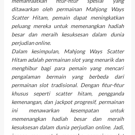
memanfaatkan fitur-fitur spesial yang
ditawarkan oleh permainan Mahjong Ways
Scatter Hitam, pemain dapat meningkatkan
peluang mereka untuk memenangkan hadiah
besar dan meraih kesuksesan dalam dunia
perjudian online.
Dalam kesimpulan, Mahjong Ways Scatter
Hitam adalah permainan slot yang menarik dan
menghibur bagi para pemain yang mencari
pengalaman bermain yang berbeda dari
permainan slot tradisional. Dengan fitur-fitur
khusus seperti scatter hitam, pengganda
kemenangan, dan jackpot progresif, permainan
ini menawarkan kesempatan untuk
memenangkan hadiah besar dan meraih
kesuksesan dalam dunia perjudian online. Jadi,