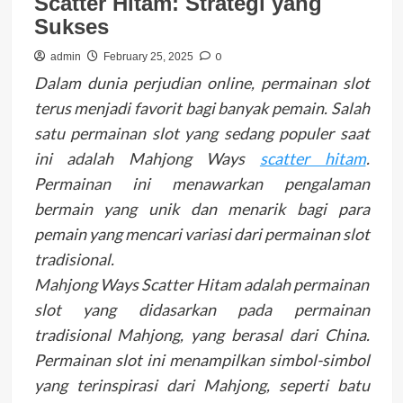
Scatter Hitam: Strategi yang
Sukses
0
admin
February 25, 2025
Dalam dunia perjudian online, permainan slot
terus menjadi favorit bagi banyak pemain. Salah
satu permainan slot yang sedang populer saat
ini adalah Mahjong Ways
scatter hitam
.
Permainan ini menawarkan pengalaman
bermain yang unik dan menarik bagi para
pemain yang mencari variasi dari permainan slot
tradisional.
Mahjong Ways Scatter Hitam adalah permainan
slot yang didasarkan pada permainan
tradisional Mahjong, yang berasal dari China.
Permainan slot ini menampilkan simbol-simbol
yang terinspirasi dari Mahjong, seperti batu