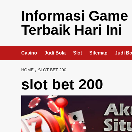
Skip
to
Informasi Game
content
Terbaik Hari Ini
Casino
Judi Bola
Slot
Sitemap
Judi Bo
HOME
SLOT BET 200
slot bet 200