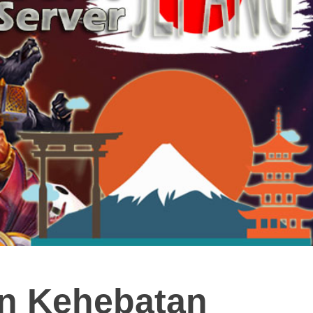
n Kehebatan