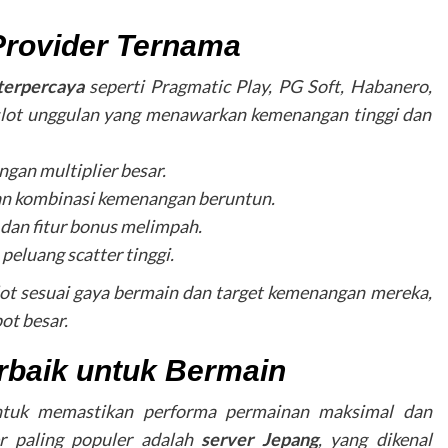
 Provider Ternama
terpercaya
seperti Pragmatic Play, PG Soft, Habanero,
slot unggulan yang menawarkan kemenangan tinggi dan
ngan multiplier besar.
an kombinasi kemenangan beruntun.
 dan fitur bonus melimpah.
peluang scatter tinggi.
ot sesuai gaya bermain dan target kemenangan mereka,
ot besar.
erbaik untuk Bermain
tuk memastikan performa permainan maksimal dan
r paling populer adalah
server Jepang
, yang dikenal