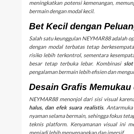
meningkatkan potensi kemenangan, memung
bermain dengan modal kecil.
Bet Kecil dengan Pelua
Salah satu keunggulan NEYMAR88 adalah op
dengan modal terbatas tetap berkesempat
risiko lebih terkontrol, sementara kesemp
besar tetap terbuka lebar. Kombinasi
slo
pengalaman bermain lebih efisien dan mengu
Desain Grafis Memukau
NEYMAR88 menonjol dari sisi visual karen
halus, dan efek suara realistis
. Antarmuka
nyaman selama bermain, sehingga fokus tetap
teknis platform. Kenyamanan visual ini 
menjadi lebih menyenangkan dan imersif.