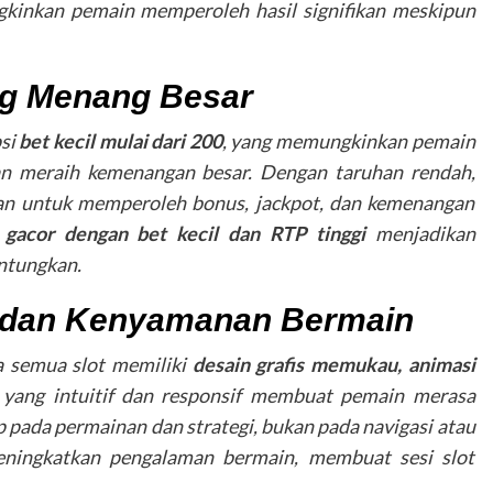
kinkan pemain memperoleh hasil signifikan meskipun
ng Menang Besar
si
bet kecil mulai dari 200
, yang memungkinkan pemain
an meraih kemenangan besar. Dengan taruhan rendah,
atan untuk memperoleh bonus, jackpot, dan kemenangan
t gacor dengan bet kecil dan RTP tinggi
menjadikan
ntungkan.
 dan Kenyamanan Bermain
a semua slot memiliki
desain grafis memukau, animasi
 yang intuitif dan responsif membuat pemain merasa
 pada permainan dan strategi, bukan pada navigasi atau
meningkatkan pengalaman bermain, membuat sesi slot