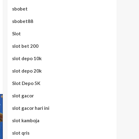
sbobet
sbobet88
Slot
slot bet 200
slot depo 10k
slot depo 20k
Slot Depo 5K
slot gacor
slot gacor hari ini
slot kamboja
slot qris