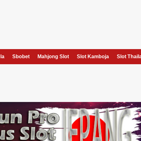
la
Sbobet
Mahjong Slot
Slot Kamboja
Slot Thail