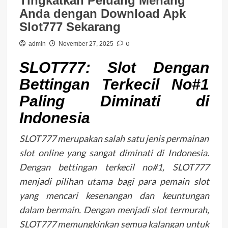
Tingkatkan Peluang Menang
Anda dengan Download Apk
Slot777 Sekarang
0
admin
November 27, 2025
SLOT777: Slot Dengan
Bettingan Terkecil No#1
Paling Diminati di
Indonesia
SLOT777 merupakan salah satu jenis permainan
slot online yang sangat diminati di Indonesia.
Dengan bettingan terkecil no#1, SLOT777
menjadi pilihan utama bagi para pemain slot
yang mencari kesenangan dan keuntungan
dalam bermain. Dengan menjadi slot termurah,
SLOT777 memungkinkan semua kalangan untuk