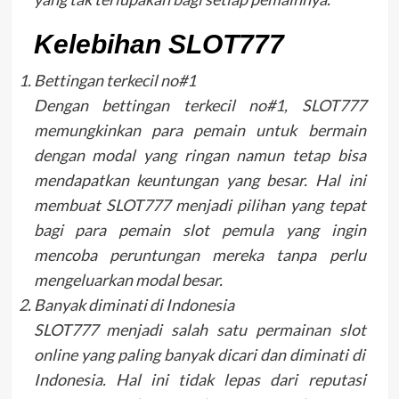
Kelebihan SLOT777
Bettingan terkecil no#1
Dengan bettingan terkecil no#1, SLOT777
memungkinkan para pemain untuk bermain
dengan modal yang ringan namun tetap bisa
mendapatkan keuntungan yang besar. Hal ini
membuat SLOT777 menjadi pilihan yang tepat
bagi para pemain slot pemula yang ingin
mencoba peruntungan mereka tanpa perlu
mengeluarkan modal besar.
Banyak diminati di Indonesia
SLOT777 menjadi salah satu permainan slot
online yang paling banyak dicari dan diminati di
Indonesia. Hal ini tidak lepas dari reputasi