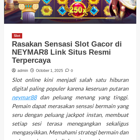
Slot
Rasakan Sensasi Slot Gacor di
NEYMAR8 Link Situs Resmi
Terpercaya
0
admin
October 1, 2025
Slot online kini menjadi salah satu hiburan
digital paling populer karena keseruan putaran
neymar88
dan peluang menang yang tinggi.
Pemain dapat merasakan sensasi bermain yang
seru dengan peluang jackpot instan, membuat
setiap sesi terasa menegangkan sekaligus
mengasyikkan. Memahami strategi bermain dan