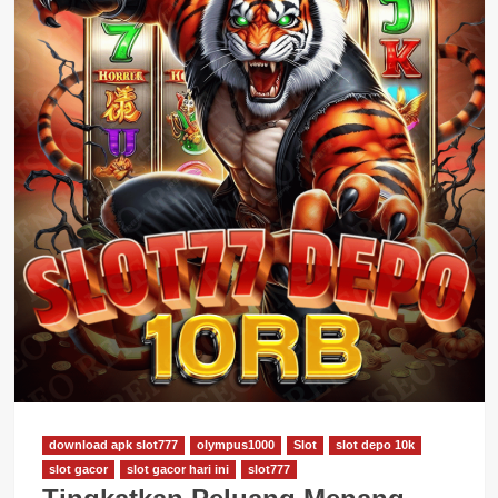
download apk slot777
olympus1000
Slot
slot depo 10k
slot gacor
slot gacor hari ini
slot777