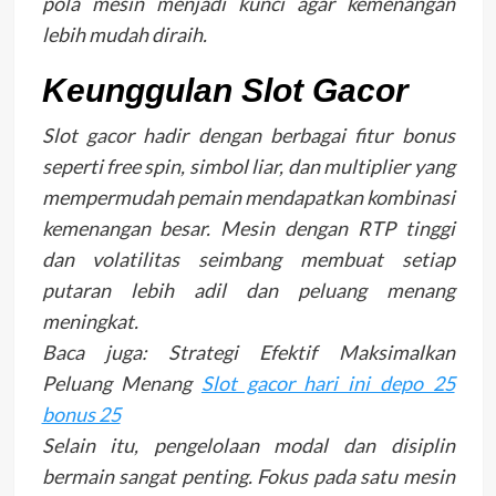
pola mesin menjadi kunci agar kemenangan
lebih mudah diraih.
Keunggulan Slot Gacor
Slot gacor hadir dengan berbagai fitur bonus
seperti free spin, simbol liar, dan multiplier yang
mempermudah pemain mendapatkan kombinasi
kemenangan besar. Mesin dengan RTP tinggi
dan volatilitas seimbang membuat setiap
putaran lebih adil dan peluang menang
meningkat.
Baca juga: Strategi Efektif Maksimalkan
Peluang Menang
Slot gacor hari ini depo 25
bonus 25
Selain itu, pengelolaan modal dan disiplin
bermain sangat penting. Fokus pada satu mesin