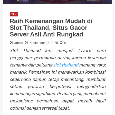
Slot
Raih Kemenangan Mudah di
Slot Thailand, Situs Gacor
Server Asli Anti Rungkad
0
admin
September 28, 2025
Slot Thailand kini menjadi favorit para
penggemar permainan daring karena keseruan
temanya dan peluang
slot thailand
menang yang
menarik. Permainan ini menawarkan kombinasi
sederhana namun tetap menantang, membuat
setiap putaran berpotensi menghadirkan
kemenangan signifikan. Pemain yang memahami
mekanisme permainan dapat meraih hasil
optimal dengan strategi tepat.