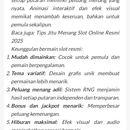
nyata. Animasi interaktif dan efek visual
memikat menambah keseruan, bahkan untuk
pemula sekalipun.
Baca juga: Tips Jitu Menang Slot Online Resmi
2025
Keunggulan bermain slot resmi:
Mudah dimainkan:
Cocok untuk pemula dan
pemain berpengalaman.
Tema variatif:
Desain grafis unik membuat
permainan lebih menarik.
Peluang menang adil:
Sistem RNG menjamin
hasil setiap putaran independen dan transparan.
Bonus dan jackpot menarik:
Memperbesar
peluang kemenangan.
Hiburan maksimal:
Efek visual dan audio
meningkatkan sensasi bermain.